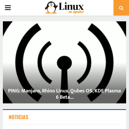
PRIMARY
MENU
Fedora Asahi Remix, el Linux para Apple Silicon ya
es...
NOTICIAS