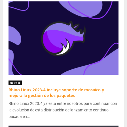
Noticias
Rhino Linux 2023.4 incluye soporte de mosaico y
mejora la gestión de los paquetes
Rhino Linux 2023.4 ya está entre nosotros para continuar con
la evolución de esta distribución de lanzamiento continuo
basada en...