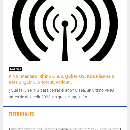
Noticias
PING: Manjaro, Rhino Linux, Qubes OS, KDE Plasma 6
Beta 2, QEMU, Shotcut, Ardour…
¿Qué tal un PING para cerrar el año? O sea, un último PING
antes de despedir 2023, no que de aquí a fin...
TUTORIALES