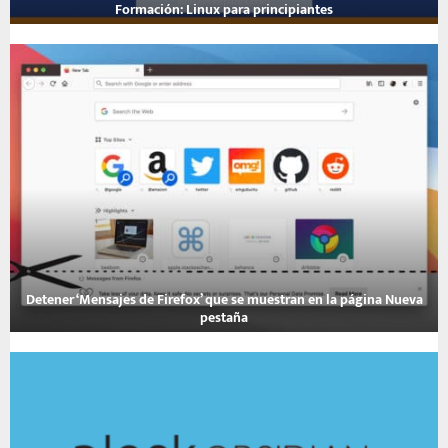
Formación: Linux para principiantes
F
o
r
m
a
c
i
ó
n
:
L
i
n
Detener ‘Mensajes de Firefox’ que se muestran en la página Nueva
u
pestaña
x
D
p
e
a
t
r
e
a
n
p
e