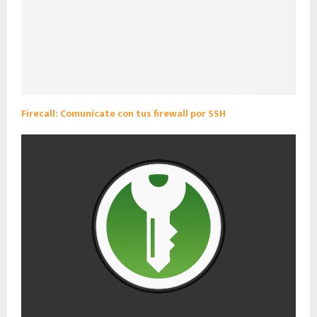
Firecall: Comunícate con tus firewall por SSH