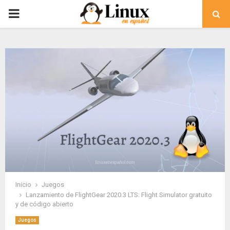
PRIMARY
MENU
Inicio
Juegos
Lanzamiento de FlightGear 2020.3 LTS: Flight Simulator gratuito
y de código abierto
Juegos