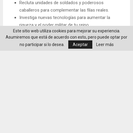
Recluta unidades de soldados y poderosos
caballeros para complementar las filas reales.
Investiga nuevas tecnologías para aumentar la
riqueza y el poder militar de tu reino.
Este sitio web utiliza cookies para mejorar su experiencia.
Contrata a mercenarios y órdenes sagradas para las
Asumiremos que está de acuerdo con esto, pero puede optar por
grandes guerras.
no participar si lo desea.
Aceptar
Leer más
Completa tus ingresos pidiendo rescates por presos
o con grupos de asalto en los reinos vecinos.
Conspiraciones