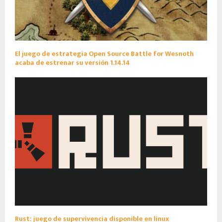
El juego de estrategia Open Source Battle for Wesnoth
acaba de estrenar su versión 1.14.14
Rust: juego de supervivencia disponible en linux