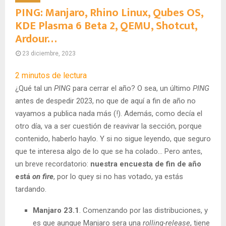
PING: Manjaro, Rhino Linux, Qubes OS,
KDE Plasma 6 Beta 2, QEMU, Shotcut,
Ardour…
23 diciembre, 2023
2
minutos de lectura
¿Qué tal un
PING
para cerrar el año? O sea, un último
PING
antes de despedir 2023, no que de aquí a fin de año no
vayamos a publica nada más (!). Además, como decía el
otro día, va a ser cuestión de reavivar la sección, porque
contenido, haberlo haylo. Y si no sigue leyendo, que seguro
que te interesa algo de lo que se ha colado… Pero antes,
un breve recordatorio:
nuestra encuesta de fin de año
está
on fire
, por lo quey si no has votado, ya estás
tardando.
Manjaro 23.1
. Comenzando por las distribuciones, y
es que aunque Manjaro sera una
rolling-release
, tiene