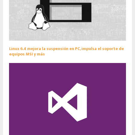
Linux 6.4 mejora la suspensión en PC, impulsa el soporte de
equipos MSI y más