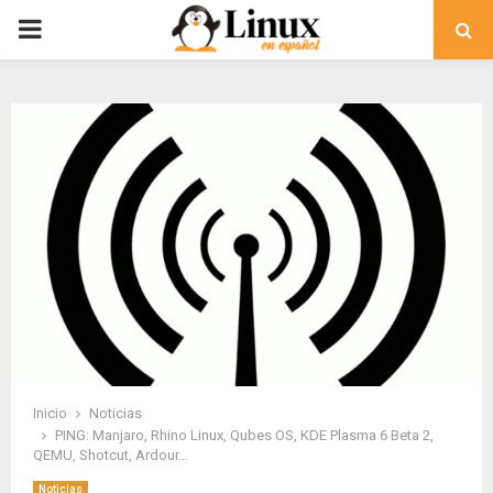
PRIMARY
MENU
Inicio
Noticias
PING: Manjaro, Rhino Linux, Qubes OS, KDE Plasma 6 Beta 2,
QEMU, Shotcut, Ardour…
Noticias