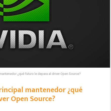
 mantenedor ¿qué futuro le depara al driver Open Source?
rincipal mantenedor ¿qué
iver Open Source?