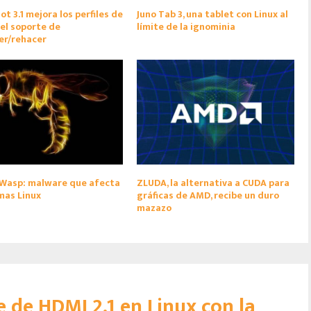
t 3.1 mejora los perfiles de
Juno Tab 3, una tablet con Linux al
 el soporte de
límite de la ignominia
er/rehacer
Wasp: malware que afecta
ZLUDA, la alternativa a CUDA para
mas Linux
gráficas de AMD, recibe un duro
mazazo
e de HDMI 2.1 en Linux con la