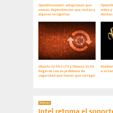
OpenDocument: adopciones que
OpenSho
suman, dependencias que restan y
vídeo y
algunas incógnitas
deshac
Ubuntu 22.04.3 LTS y Ubuntu 23.04
Hidden
llegaron con un problema de
a siste
seguridad que tienes que corregir
Noticias
Intel retoma el soport