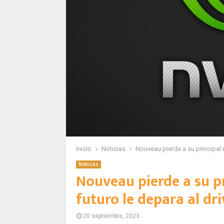
Inicio
Noticias
Nouveau pierde a su principal
Noticias
Nouveau pierde a su p
futuro le depara al dr
20 septiembre, 2023