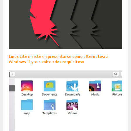
Linux Lite insiste en presentarse como alternativa a
Windows 11 y sus «absurdos requisitos»