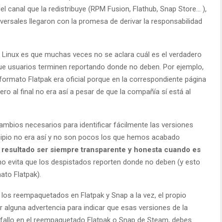
el canal que la redistribuye (RPM Fusion, Flathub, Snap Store… ),
ersales llegaron con la promesa de derivar la responsabilidad
ra Linux es que muchas veces no se aclara cuál es el verdadero
 que usuarios terminen reportando donde no deben. Por ejemplo,
ormato Flatpak era oficial porque en la correspondiente página
ero al final no era así a pesar de que la compañía sí está al
mbios necesarios para identificar fácilmente las versiones
incipio no era así y no son pocos los que hemos acabado
a resultado ser siempre transparente y honesta cuando es
no evita que los despistados reporten donde no deben (y esto
to Flatpak).
os reempaquetados en Flatpak y Snap a la vez, el propio
ir alguna advertencia para indicar que esas versiones de la
n fallo en el reempaquetado Flatpak o Snap de Steam, debes