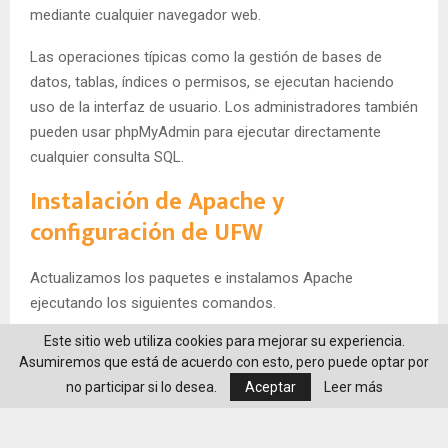
mediante cualquier navegador web.
Las operaciones típicas como la gestión de bases de
datos, tablas, índices o permisos, se ejecutan haciendo
uso de la interfaz de usuario. Los administradores también
pueden usar phpMyAdmin para ejecutar directamente
cualquier consulta SQL.
Instalación de Apache y
configuración de UFW
Actualizamos los paquetes e instalamos Apache
ejecutando los siguientes comandos.
Este sitio web utiliza cookies para mejorar su experiencia.
sudo apt update

Asumiremos que está de acuerdo con esto, pero puede optar por
sudo apt install apache2
no participar si lo desea.
Aceptar
Leer más
Listamos las aplicaciones disponibles en UFW.