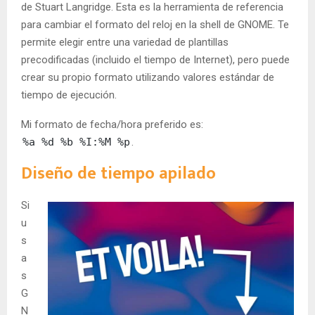
de Stuart Langridge. Esta es la herramienta de referencia
para cambiar el formato del reloj en la shell de GNOME. Te
permite elegir entre una variedad de plantillas
precodificadas (incluido el tiempo de Internet), pero puede
crear su propio formato utilizando valores estándar de
tiempo de ejecución.
Mi formato de fecha/hora preferido es:
%a %d %b %I:%M %p
.
Diseño de tiempo apilado
Si
u
s
a
s
G
N