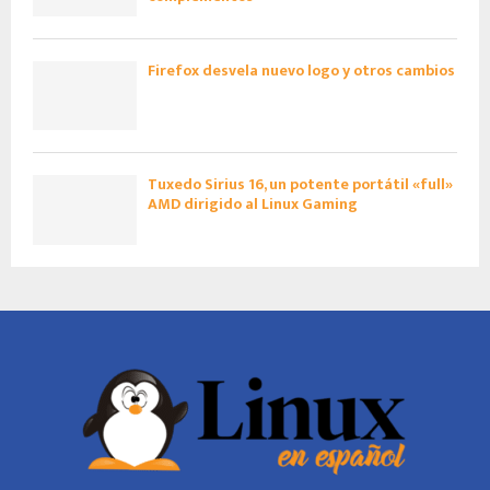
Firefox desvela nuevo logo y otros cambios
Tuxedo Sirius 16, un potente portátil «full»
AMD dirigido al Linux Gaming