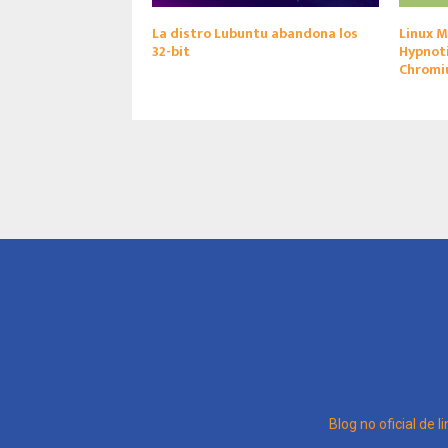
La distro Lubuntu abandona los
Linux M
32-bit
Hypnoti
Chrom
Blog no oficial de l