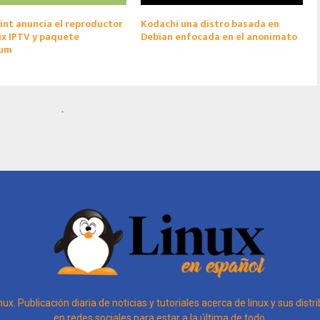
int anuncia el reproductor
Kodachi una distro basada en
x IPTV y paquete
Debian enfocada en el anonimato
ium
inux. Publicación diaria de noticias y tutoriales acerca de linux y sus dis
en redes sociales para estar a la última de todo.