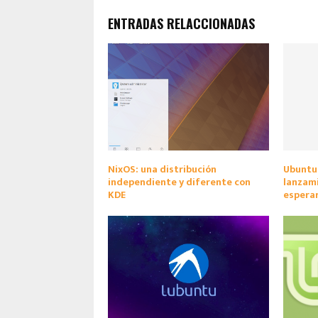
ENTRADAS RELACCIONADAS
NixOS: una distribución
Ubuntu 
independiente y diferente con
lanzam
KDE
espera