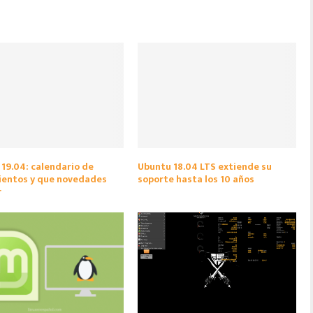
19.04: calendario de
Ubuntu 18.04 LTS extiende su
ientos y que novedades
soporte hasta los 10 años
r