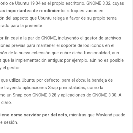
torio de Ubuntu 19.04 es el propio escritorio, GNOME 3.32, cuyas
as importantes de rendimiento
, retoques varios en
ón del aspecto que Ubuntu relega a favor de su propio tema
orado para la presente.
or fin casi a la par de GNOME, incluyendo el gestor de archivos
iones previas para mantener el soporte de los iconos en el
ación de la nueva extensión que cubre dicha funcionalidad, aun
 que la implementación antigua: por ejemplo, aún no es posible
y el gestor.
que utiliza Ubuntu por defecto, para el
dock
, la bandeja de
gue trayendo aplicaciones Snap preinstaladas, como la
 como un Snap con GNOME 3.28 y aplicaciones de GNOME 3.30. A
claro.
tiene como servidor por defecto
, mientras que Wayland puede
de sesión.