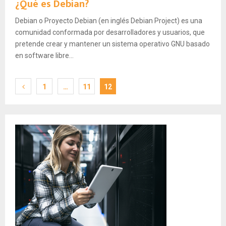
¿Qué es Debian?
Debian o Proyecto Debian (en inglés Debian Project) es una
comunidad conformada por desarrolladores y usuarios, que
pretende crear y mantener un sistema operativo GNU basado
en software libre...
Paginación
1
…
11
12
de
entradas