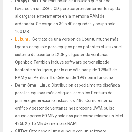
Puppy Linux
: Una minúscula distribución que puede
llevarse en un USB o CD, pero sorprendentemente rápida
al cargarse enteramente en la memoria RAM del
ordenador. Se carga en 30 o 40 segundos y ocupa sólo
100 MB.
Lubuntu
: Se trata de una versión de Ubuntu mucho más
ligera y asequible para equipos poco potentes al utilizar el
sistema de escritorio LXDE y el gestor de ventanas
Openbox. También incluye software personalizado
bastante más ligero, por lo que sólo nos pide 128MB de
RAM y un Pentium II o Celeron de 1999 para funciona.
Damn Small Linux
: Distribución especialmente diseñada
para los equipos más antiguos, como los Pentium de
primera generación o incluso los i486. Como entorno
gráfico y gestor de ventanas nos propone JWM, su iso
ocupa apenas 50 MB y sólo nos pide como mínimo un Intel
486DX y 16 MB de memoria RAM.
SliTaz
: Otro peso pluma aunque con un software