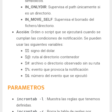
simbólicos.
IN_ONLYDIR
: Supervisa el path únicamente si
es un directorio.
IN_MOVE_SELF
: Supervisa el borrado del
fichero/directorio.
Acción
: Órden o script que se ejecutará cuando se
cumplan las condiciones de notificación. Se pueden
usar las siguientes variables:
$$: signo del dolar.
$@: ruta al directorio contenedor
$#: archivo o directorio observado sin su ruta
$%: evento que provoca la notificación
$&: número del evento que se ejecutó
PARAMETROS
incrontab -l
: Muestra las reglas que tenemos
definidas.
incrontab -r
: Borra la tabla de reglas por