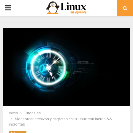
PRIMARY
MENU
Inicio
Tutoriales
Monitorear archivos y carpetas en tu Linux con incron &&
incrontab