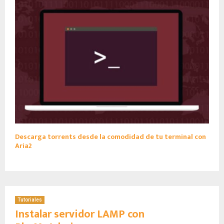
Descarga torrents desde la comodidad de tu terminal con
Aria2
Tutoriales
Instalar servidor LAMP con