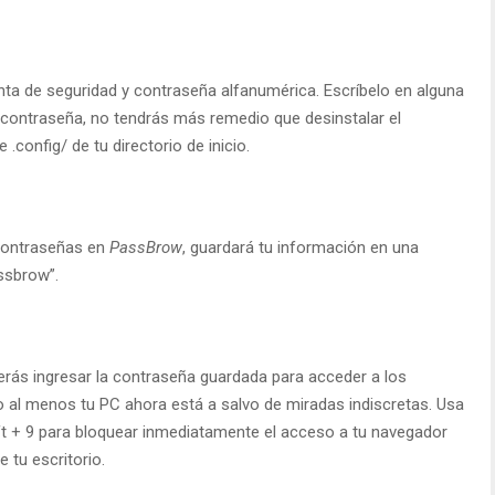
nta de seguridad y contraseña alfanumérica. Escríbelo en alguna
u contraseña, no tendrás más remedio que desinstalar el
.config/ de tu directorio de inicio.
contraseñas en
PassBrow
, guardará tu información en una
ssbrow”.
erás ingresar la contraseña guardada para acceder a los
o al menos tu PC ahora está a salvo de miradas indiscretas. Usa
ift + 9 para bloquear inmediatamente el acceso a tu navegador
 tu escritorio.