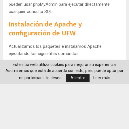
pueden usar phpMyAdmin para ejecutar directamente
cualquier consulta SQL.
Instalación de Apache y
configuración de UFW
Actualizamos los paquetes e instalamos Apache
ejecutando los siguientes comandos.
Este sitio web utiliza cookies para mejorar su experiencia.
sudo apt update

Asumiremos que está de acuerdo con esto, pero puede optar por
sudo apt install apache2
no participar si lo desea.
Aceptar
Leer más
Listamos las aplicaciones disponibles en UFW.
sudo ufw app list