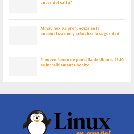
antes del salto?
AlmaLinux 9.3 profundiza en la
automatización y actualiza la seguridad
El nuevo fondo de pantalla de Ubuntu 18.10
es increíblemente bonito