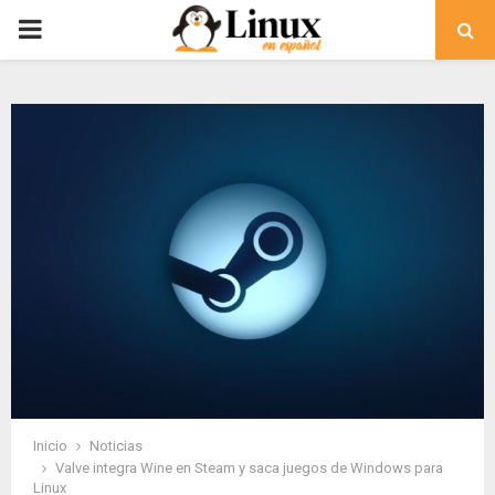
PRIMARY
MENU
Inicio
Noticias
Valve integra Wine en Steam y saca juegos de Windows para
Linux