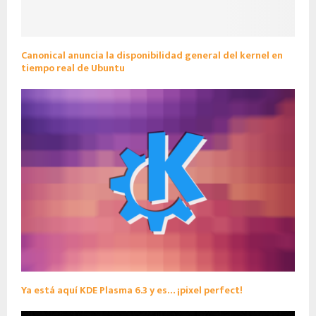
Canonical anuncia la disponibilidad general del kernel en
tiempo real de Ubuntu
Ya está aquí KDE Plasma 6.3 y es… ¡pixel perfect!