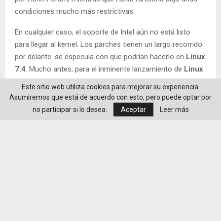
condiciones mucho más restrictivas.
En cualquier caso, el soporte de Intel aún no está listo
para llegar al kernel. Los parches tienen un largo recorrido
por delante: se especula con que podrían hacerlo en
Linux
7.4
. Mucho antes, para el inminente lanzamiento de
Linux
7.2
, se estrenará el soporte inicial de HDMI 2.1 FRL en
Este sitio web utiliza cookies para mejorar su experiencia.
AMDGPU, aunque desactivado por defecto y todavía lejos
Asumiremos que está de acuerdo con esto, pero puede optar por
de finalizar la implementación. Pero incluso con eso, hará
no participar si lo desea.
Aceptar
Leer más
falta un mayor esfuerzo para completar la compatibilidad
con HDMI 2.1.
Por otro lado, el aparente revulsivo para el impulso de
AMD, la nueva Steam Machine, continuará anclada a HDMI
2.0, si bien no es un problema tan grave como pudiera
parecer: con eso ya alcanza los 4K a 60 Hz, lo cual no está
nada mal para el aparato. Pero esto es renovarse o morir y
los primeros dispositivos con HDMI 2.2 empezarán a llegar