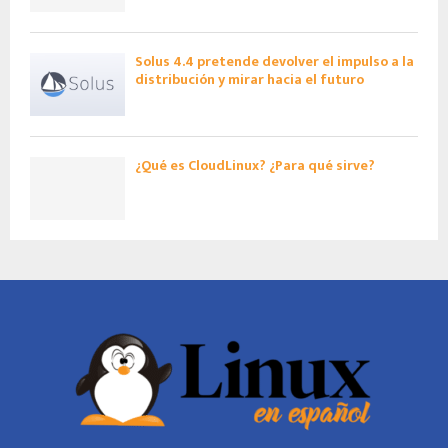
Solus 4.4 pretende devolver el impulso a la
distribución y mirar hacia el futuro
¿Qué es CloudLinux? ¿Para qué sirve?