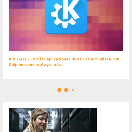
KDE Gear 25.04: las aplicaciones de KDE se actualizan, con
Dolphin como protagonista