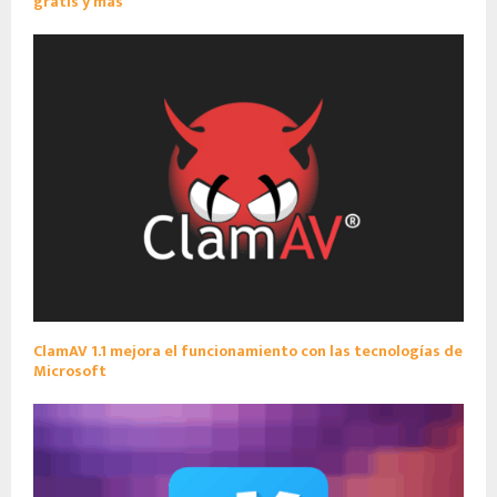
gratis y más
ClamAV 1.1 mejora el funcionamiento con las tecnologías de
Microsoft