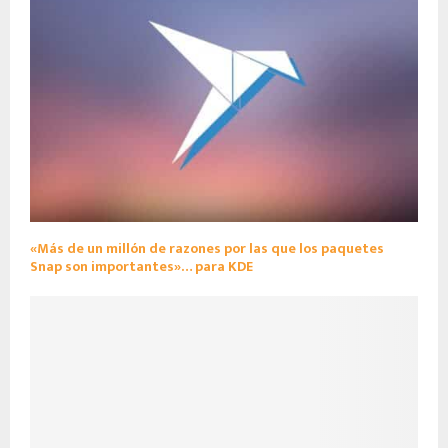
«Más de un millón de razones por las que los paquetes
Snap son importantes»… para KDE