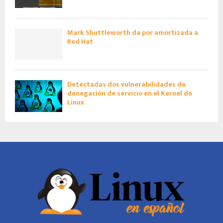
Mark Shuttleworth da por amortizada a
Red Hat
Detectadas dos vulnerabilidades de
denegación de servicio en el Kernel de
Linux