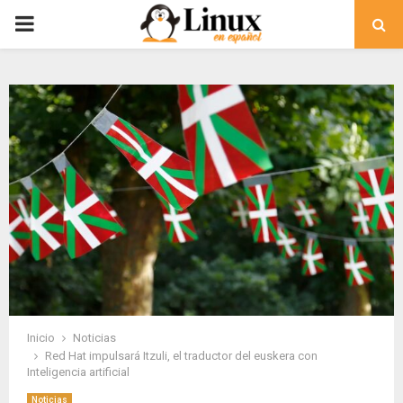
PRIMARY
MENU
Inicio
Noticias
Red Hat impulsará Itzuli, el traductor del euskera con
Inteligencia artificial
Noticias