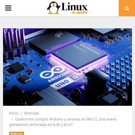
PRIMARY
MENU
Inicio
Noticias
Qualcomm compra Arduino y anuncia el UNO Q, una nueva
generación enfocada en la IA y el IoT
Noticias