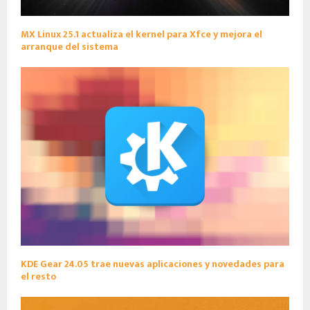
MX Linux 25.1 actualiza el kernel para Xfce y mejora el
arranque del sistema
KDE Gear 24.05 trae nuevas aplicaciones y novedades para
el resto