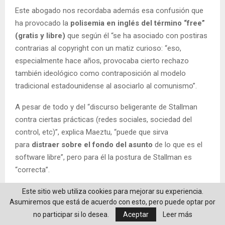
Este abogado nos recordaba además esa confusión que
ha provocado la
polisemia en inglés del término “free”
(gratis y libre)
que según él “se ha asociado con postiras
contrarias al copyright con un matiz curioso: “eso,
especialmente hace años, provocaba cierto rechazo
también ideológico como contraposición al modelo
tradicional estadounidense al asociarlo al comunismo”.
A pesar de todo y del “discurso beligerante de Stallman
contra ciertas prácticas (redes sociales, sociedad del
control, etc)”, explica Maeztu, “puede que sirva
para
distraer sobre el fondo del asunto
de lo que es el
software libre”, pero para él la postura de Stallman es
“correcta”.
Para Merelo la forma en la que Stallman ha defendido el
Este sitio web utiliza cookies para mejorar su experiencia.
Asumiremos que está de acuerdo con esto, pero puede optar por
software libre no es fortuita, pero es que según él “
las
no participar si lo desea.
Aceptar
Leer más
posturas extremistas siempre son necesarias, al