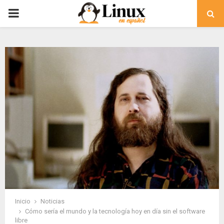
PRIMARY
MENU
Inicio
Noticias
Cómo sería el mundo y la tecnología hoy en día sin el software
libre