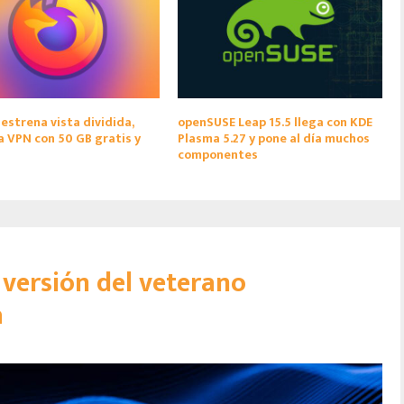
 estrena vista dividida,
openSUSE Leap 15.5 llega con KDE
a VPN con 50 GB gratis y
Plasma 5.27 y pone al día muchos
componentes
versión del veterano
a