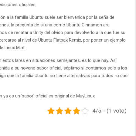
iciones oficiales.
ón a la familia Ubuntu suele ser bienvenida por la seña de
ciones, la pregunta de si una como Ubuntu Cinnamon era
amos de recatar a Unity del olvido para devolverlo a la que fue su
acercarse al nivel de Ubuntu Flatpak Remix, por poner un ejemplo
e Linux Mint.
estos lares en situaciones semejantes, es lo que hay. Así
venida a su noveno sabor oficial, séptimo si contamos solo a los
ga que la familia Ubuntu no tiene alternativas para todos -o casi
ya es un ‘sabor’ oficial es original de MuyLinux
4/5 - (1 voto)