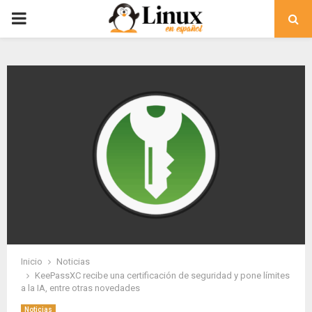
PRIMARY
MENU
Inicio
Noticias
KeePassXC recibe una certificación de seguridad y pone límites
a la IA, entre otras novedades
Noticias