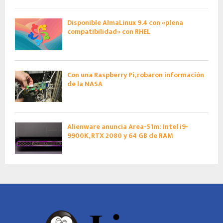
Disponible AlmaLinux 9.4 con «plena
compatibilidad» con RHEL
Con una Raspberry Pi, robaron información
de la NASA
Alienware anuncia Area-51m: Intel i9-
9900K, RTX 2080 y 64 GB de RAM