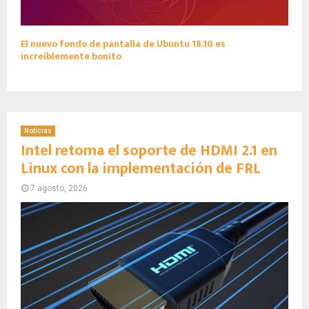
El nuevo fondo de pantalla de Ubuntu 18.10 es
increíblemente bonito
Noticias
Intel retoma el soporte de HDMI 2.1 en
Linux con la implementación de FRL
7 agosto, 2026