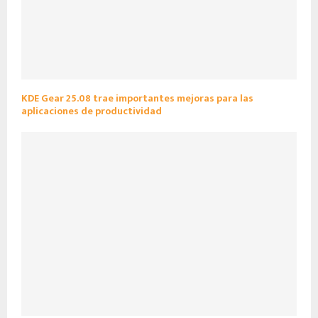
KDE Gear 25.08 trae importantes mejoras para las
aplicaciones de productividad