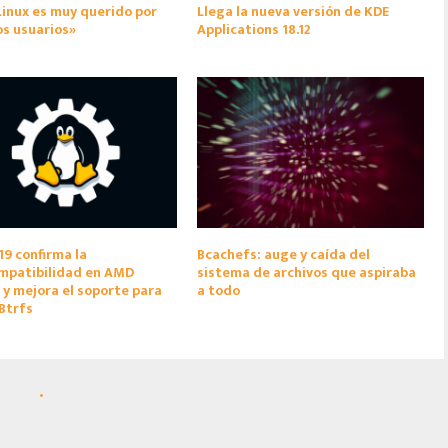
inux es muy querido por
Llega la nueva versión de KDE
s usuarios»
Applications 18.12
.19 confirma la
Bcachefs: auge y caída del
mpatibilidad en AMD
sistema de archivos que aspiraba
y mejora el soporte para
a todo
Btrfs