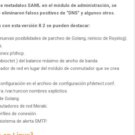
ue metadatos SAML en el módulo de administración, se
eliminaron falsos positivos de “DNS” y algunos otros.
s con esta versión 8.2 se pueden destacar:
nuevas posibilidades de parcheo de Golang, reinicio de Rsyslog).
s.
ones pfdhcp.
 exbioctet ) del balance máximo de ancho de banda.
tador de red en lugar del módulo de conmutador que se crea
configuración en el archivo de configuración pfdetect.conf.
a /var/runcon nombres explícitos.
de Golang.
utadores de red Meraki.
rfiles de conexión.
 sistema de alerta SMTP.