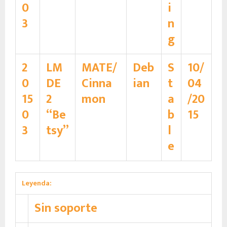
0
i
3
n
g
2
LM
MATE/
Deb
S
10/
0
DE
Cinna
ian
t
04
15
2
mon
a
/20
0
“Be
b
15
3
tsy”
l
e
Leyenda:
Sin soporte