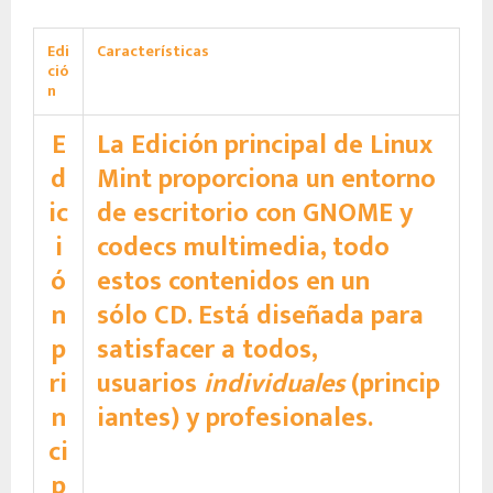
Edi
Características
ció
n
E
La Edición principal de Linux
d
Mint proporciona un entorno
ic
de escritorio con GNOME y
i
codecs multimedia, todo
ó
estos contenidos en un
n
sólo CD. Está diseñada para
p
satisfacer a todos,
ri
usuarios
individuales
(princip
n
iantes) y profesionales.
ci
p