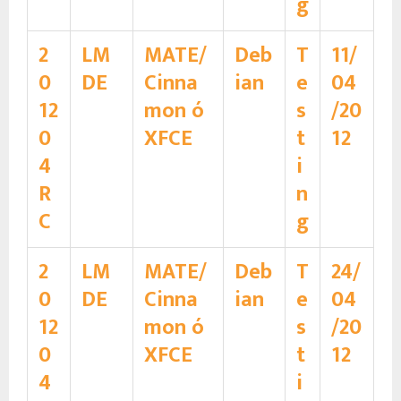
g
2
LM
MATE/
Deb
T
11/
0
DE
Cinna
ian
e
04
12
mon ó
s
/20
0
XFCE
t
12
4
i
R
n
C
g
2
LM
MATE/
Deb
T
24/
0
DE
Cinna
ian
e
04
12
mon ó
s
/20
0
XFCE
t
12
4
i