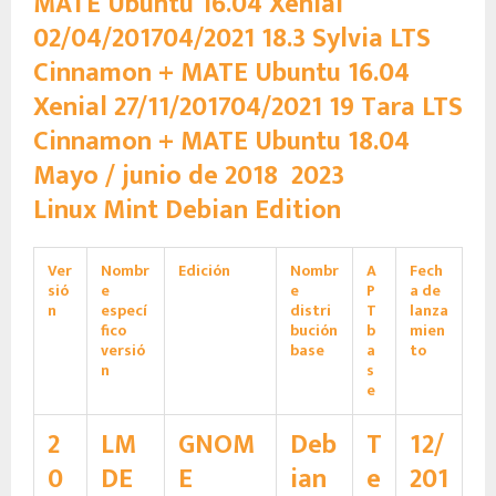
MATE Ubuntu 16.04 Xenial
02/04/2017
​ 04/2021 18.3 Sylvia LTS
Cinnamon + MATE Ubuntu 16.04
Xenial 27/11/2017
​ 04/2021 19 Tara LTS
Cinnamon + MATE Ubuntu 18.04
Mayo / junio de 2018
2023
Linux Mint Debian Edition
Ver
Nombr
Edición
Nombr
A
Fech
sió
e
e
P
a de
n
especí
distri
T
lanza
fico
bución
b
mien
versió
base
a
to
n
s
e
2
LM
GNOM
Deb
T
12/
0
DE
E
ian
e
201