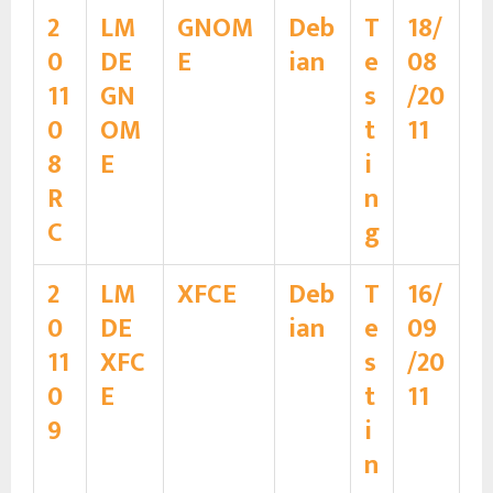
2
LM
GNOM
Deb
T
18/
0
DE
E
ian
e
08
11
GN
s
/20
0
OM
t
11
8
E
i
R
n
C
g
2
LM
XFCE
Deb
T
16/
0
DE
ian
e
09
11
XFC
s
/20
0
E
t
11
9
i
n