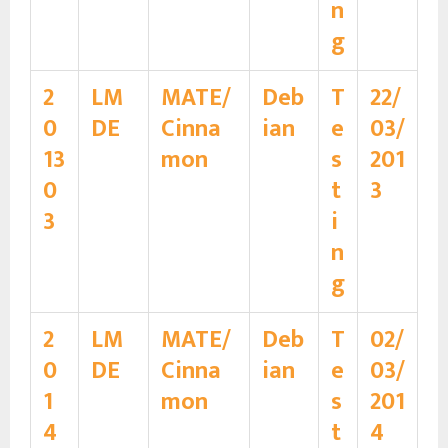
n
g
2
LM
MATE/
Deb
T
22/
0
DE
Cinna
ian
e
03/
13
mon
s
201
0
t
3
3
i
n
g
2
LM
MATE/
Deb
T
02/
0
DE
Cinna
ian
e
03/
1
mon
s
201
4
t
4