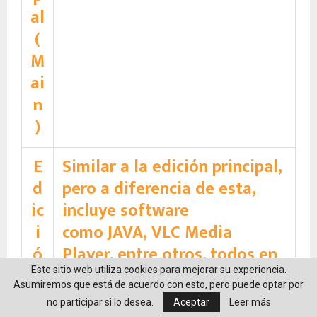
al
(
M
ai
n
)
E
Similar a la edición principal,
d
pero a diferencia de esta,
ic
incluye software
i
como JAVA, VLC Media
ó
Player, entre otros, todos en
n
un sólo DVD. Está dirigida a
Este sitio web utiliza cookies para mejorar su experiencia.
Asumiremos que está de acuerdo con esto, pero puede optar por
p
usuarios que requieran de
no participar si lo desea.
Aceptar
Leer más