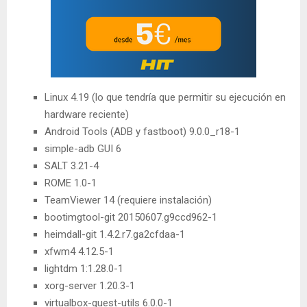
Linux 4.19 (lo que tendría que permitir su ejecución en
hardware reciente)
Android Tools (ADB y fastboot) 9.0.0_r18-1
simple-adb GUI 6
SALT 3.21-4
ROME 1.0-1
TeamViewer 14 (requiere instalación)
bootimgtool-git 20150607.g9ccd962-1
heimdall-git 1.4.2.r7.ga2cfdaa-1
xfwm4 4.12.5-1
lightdm 1:1.28.0-1
xorg-server 1.20.3-1
virtualbox-guest-utils 6.0.0-1