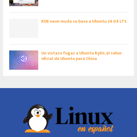
KDE neon muda su base a Ubuntu 24.04 LTS
Un vistazo fugaz a Ubuntu Kylin, el sabor
oficial de Ubuntu para China