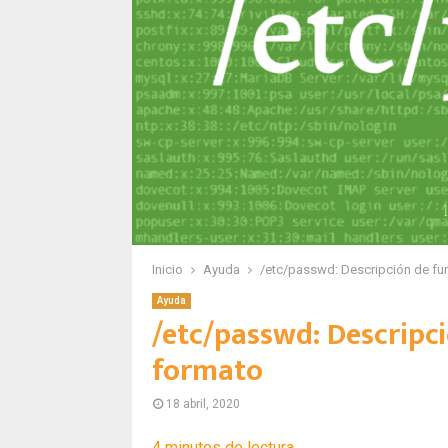
Inicio
Ayuda
/etc/passwd: Descripción de fu
Ayuda
/etc/passwd: Descripc
formato
18 abril, 2020
4
minutos de lectura