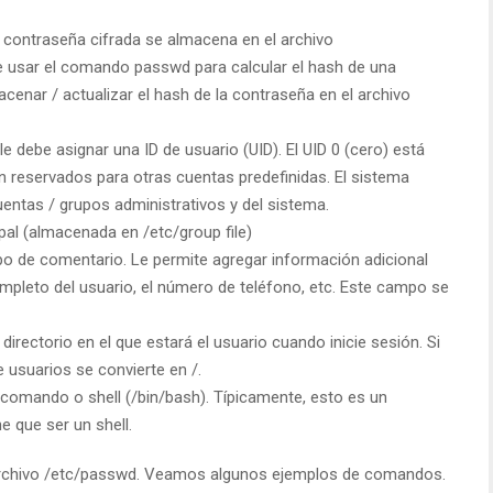
la contraseña cifrada se almacena en el archivo
 usar el comando passwd para calcular el hash de una
acenar / actualizar el hash de la contraseña en el archivo
le debe asignar una ID de usuario (UID). El UID 0 (cero) está
n reservados para otras cuentas predefinidas. El sistema
entas / grupos administrativos y del sistema.
cipal (almacenada en /etc/group file)
po de comentario. Le permite agregar información adicional
pleto del usuario, el número de teléfono, etc. Este campo se
l directorio en el que estará el usuario cuando inicie sesión. Si
de usuarios se convierte en /.
n comando o shell (/bin/bash). Típicamente, esto es un
 que ser un shell.
archivo /etc/passwd. Veamos algunos ejemplos de comandos.