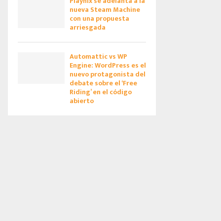
Playnix se adelanta a la
nueva Steam Machine
con una propuesta
arriesgada
Automattic vs WP
Engine: WordPress es el
nuevo protagonista del
debate sobre el ‘Free
Riding’ en el código
abierto