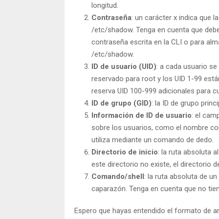
longitud.
Contraseña
: un carácter x indica que 
/etc/shadow. Tenga en cuenta que debe
contraseña escrita en la CLI o para alm
/etc/shadow.
ID de usuario (UID)
: a cada usuario se 
reservado para root y los UID 1-99 está
reserva UID 100-999 adicionales para cu
ID de grupo (GID)
: la ID de grupo prin
Información de ID de usuario
: el cam
sobre los usuarios, como el nombre com
utiliza mediante un comando de dedo.
Directorio de inicio
: la ruta absoluta a
este directorio no existe, el directorio 
Comando/shell
: la ruta absoluta de u
caparazón. Tenga en cuenta que no tiene
Espero que hayas entendido el formato de 