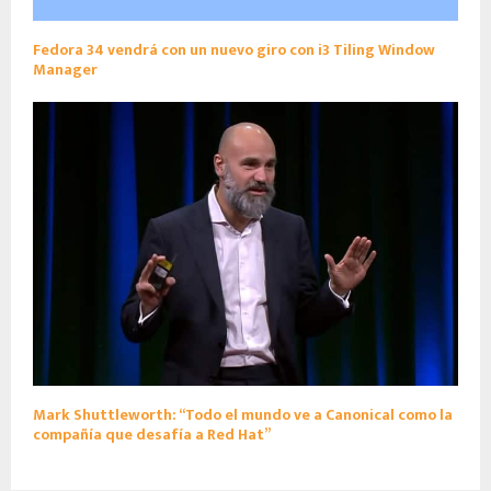
Fedora 34 vendrá con un nuevo giro con i3 Tiling Window
Manager
Mark Shuttleworth: “Todo el mundo ve a Canonical como la
compañía que desafía a Red Hat”