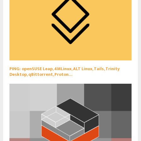
PING: openSUSE Leap, 4MLinux, ALT Linux, Tails, Trinity
Desktop, qBittorrent, Proton…