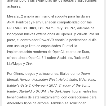
acercándolo a las exigencias de los juegos y aplicaciones
actuales.
Mesa 26.2 amplía asimismo el soporte para hardware
ARM. Panfrost y PanVK añaden compatibilidad con las
GPU
Mali G1-Ultra, G1-Premium y G1-Pro
, además de
incorporar nuevas extensiones de OpenGL y Vulkan. Por su
parte, el controlador PowerVR continúa poniéndose al día
con una larga lista de capacidades. Rusticl, la
implementación moderna de OpenCL escrita en Rust,
ofrece ahora OpenCL 3.1 sobre Asahi, Iris, RadeonSI,
LLVMpipe y Zink.
Por último, juegos y aplicaciones: títulos como
Doom
Eternal
,
Horizon Forbidden West
,
Halo Infinite
,
Elden Ring
,
Baldur’s Gate 3
,
Cyberpunk 2077
,
Shadow of the Tomb
Raider
,
Starfield
o
DOOM: The Dark Ages
figuran entre los
beneficiados de este lanzamiento, con correcciones para
diferentes tipos de errores. También se solucionan