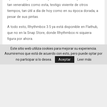
tan venerables como esta, testigo viviente de otros
tiempos, tan útil a día de hoy como en su época dorada, a
pesar de sus pintas.
A todo esto, Rhythmbox 3.5 ya está disponible en Flathub,
que no en la Snap Store, donde Rhythmbox ni siquiera
figura por ahora.
La entrada Rhythmbox 3.5: nueva versión del veterano
Este sitio web utiliza cookies para mejorar su experiencia.
Asumiremos que está de acuerdo con esto, pero puede optar por
reproductor de música es original de MuyLinux
no participar si lo desea.
Aceptar
Leer más
Valorar post
Redacción