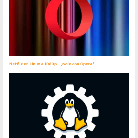
Netflix en Linux a 1080p… ¿solo con Opera?