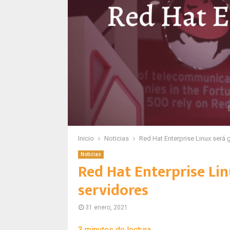
Inicio
Noticias
Red Hat Enterprise Linux será 
Noticias
Red Hat Enterprise Lin
servidores
31 enero, 2021
3
minutos de lectura