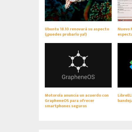
Ubuntu 18.10 renovará su aspecto
Nuevo M
(¡puedes probarlo ya!)
espect
Motorola anuncia un acuerdo con
LibreEL
GrapheneOS para ofrecer
bandej
smartphones seguros