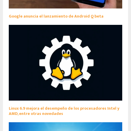
Google anuncia el lanzamiento de Android Q beta
Linux 6.9 mejora el desempeño de los procesadores Intel y
AMD, entre otras novedades