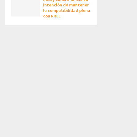
intención de mantener
la compatibilidad plena
con RHEL