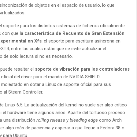
 sinconización de objetos en el espacio de usuario, lo que
irtualizados.
el soporte para los distintos sistemas de ficheros oficialmente
s con que
la característica de Recuento de Gran Extensión
experimental en Xfs
, el soporte para escritura asíncrona en
T4, entre las cuales están que se evite actualizar el
de solo lectura si no es necesario.
puede resaltar el
soporte de vibración para los controladores
 y oficial del driver para el mando de NVIDIA SHIELD.
molestado en dotar a Linux de soporte oficial para sus
 al Steam Controller.
Linux 6.5. La actualización del kernel no suele ser algo crítico
si el hardware tiene algunos años. Aparte del tortuoso proceso
 a una distribución
rolling release
y
bleeding edge
como Arch
r algo más de paciencia y esperar a que llegue a Fedora 38 o
ay para Ubuntu.