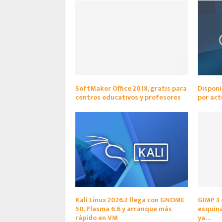
SoftMaker Office 2018, gratis para
Disponi
centros educativos y profesores
por act
Kali Linux 2026.2 llega con GNOME
GIMP 3 
50, Plasma 6.6 y arranque más
esquina
rápido en VM
ya…