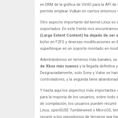
en DRM de la gráfica de VirtIO para la API de
permite emplear Vulkan en ciertos entornos v
Otro aspecto importante del kernel Linux es 
soportados. En este frente nos encontramo
(Large Extent Content) ha dejado de ser 
búfer en F2FS y diversas modificaciones en EX
superbloque en un soporte montado en modo 
Adentrándonos en terrenos más banales, se 
de Xbox más nuevos
y la llegada definitiva
Desgraciadamente, solo Sony y Valve se han 
controladores, y la segunda tiene abandonado
Y hasta aquí los aspectos más importantes de 
para la mayoría de los usuarios, sobre todo 
de compilación, los usuarios pueden recurrir
Linux, openSUSE Tumbleweed o MicroOS, tene
recurrir a los repositorios de terceros que h