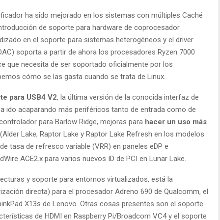
ficador ha sido mejorado en los sistemas con múltiples Caché
a introducción de soporte para hardware de coprocesador
dizado en el soporte para sistemas heterogéneos y el driver
EDAC) soporta a partir de ahora los procesadores Ryzen 7000
ece que necesita de ser soportado oficialmente por los
abemos cómo se las gasta cuando se trata de Linux.
rte para USB4 V2
, la última versión de la conocida interfaz de
ha ido acaparando más periféricos tanto de entrada como de
el controlador para Barlow Ridge, mejoras para
hacer un uso más
(Alder Lake, Raptor Lake y Raptor Lake Refresh en los modelos
 de tasa de refresco variable (VRR) en paneles eDP e
dWire ACE2.x para varios nuevos ID de PCI en Lunar Lake.
tecturas y soporte para entornos virtualizados, está la
erización directa) para el procesador Adreno 690 de Qualcomm, el
ThinkPad X13s de Lenovo. Otras cosas presentes son el soporte
acterísticas de HDMI en Raspberry Pi/Broadcom VC4 y el soporte