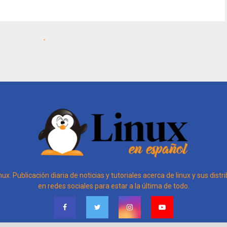
inux. Publicación diaria de noticias y tutoriales acerca de linux y sus dis
en redes sociales para estar a la última de todo.