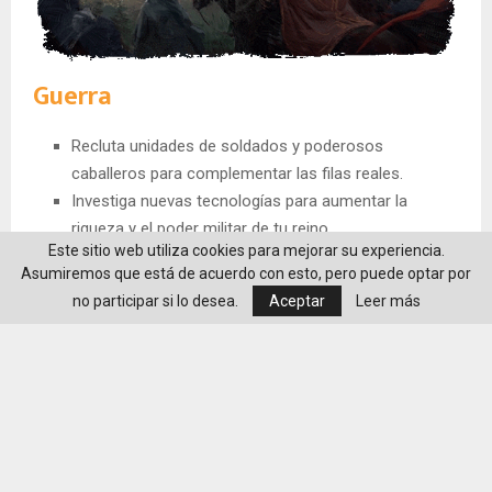
Guerra
Recluta unidades de soldados y poderosos
caballeros para complementar las filas reales.
Investiga nuevas tecnologías para aumentar la
riqueza y el poder militar de tu reino.
Este sitio web utiliza cookies para mejorar su experiencia.
Contrata a mercenarios y órdenes sagradas para las
Asumiremos que está de acuerdo con esto, pero puede optar por
grandes guerras.
no participar si lo desea.
Aceptar
Leer más
Completa tus ingresos pidiendo rescates por presos
o con grupos de asalto en los reinos vecinos.