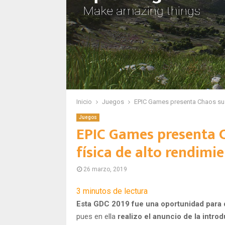
Inicio
Juegos
EPIC Games presenta Chaos su m
Juegos
EPIC Games presenta C
física de alto rendimi
26 marzo, 2019
3
minutos de lectura
Esta GDC 2019 fue una oportunidad para
pues en ella
realizo el anuncio de la intro