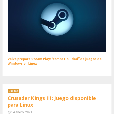
Valve prepara Steam Play: “compatibilidad” de juegos de
Windows en Linux
Juegos
Crusader Kings III: Juego disponible
para Linux
14 enero, 2021