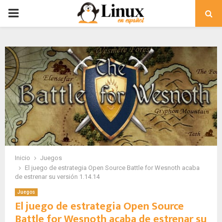
PRIMARY
MENU
Inicio
Juegos
El juego de estrategia Open Source Battle for Wesnoth acaba
de estrenar su versión 1.14.14
Juegos
El juego de estrategia Open Source
Battle for Wesnoth acaba de estrenar su