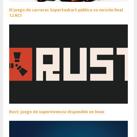
El juego de carreras Supertuxkart pública su versión final
1.2 RC1
Rust: juego de supervivencia disponible en linux