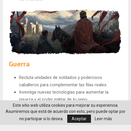
Guerra
Recluta unidades de soldados y poderosos
caballeros para complementar las filas reales.
Investiga nuevas tecnologías para aumentar la
riqueza y el poder militar de tu reino.
Este sitio web utiliza cookies para mejorar su experiencia.
Contrata a mercenarios y órdenes sagradas para las
Asumiremos que está de acuerdo con esto, pero puede optar por
grandes guerras.
no participar si lo desea.
Aceptar
Leer más
Completa tus ingresos pidiendo rescates por presos
o con grupos de asalto en los reinos vecinos.