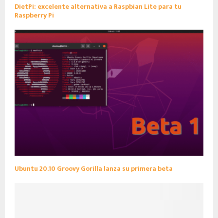
DietPi: excelente alternativa a Raspbian Lite para tu
Raspberry Pi
Ubuntu 20.10 Groovy Gorilla lanza su primera beta