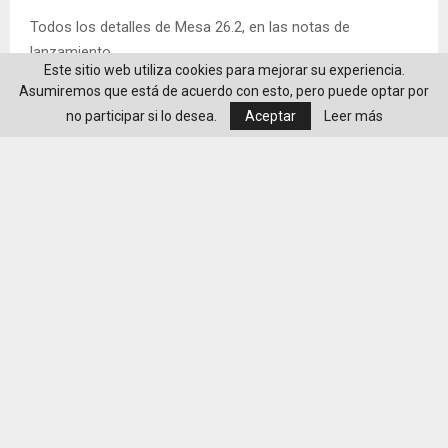
Todos los detalles de Mesa 26.2, en las notas de
lanzamiento.
Este sitio web utiliza cookies para mejorar su experiencia.
Asumiremos que está de acuerdo con esto, pero puede optar por
La entrada Mesa 26.2: novedades y mejoras de la pila
no participar si lo desea.
Aceptar
Leer más
gráfica de Linux es original de MuyLinux
Valorar post
Redacción
ENTRADAS RELACCIONADAS