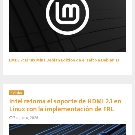
LMDE 7: Linux Mint Debian Edition da el salto a Debian 13
Noticias
Intel retoma el soporte de HDMI 2.1 en
Linux con la implementación de FRL
7 agosto, 2026