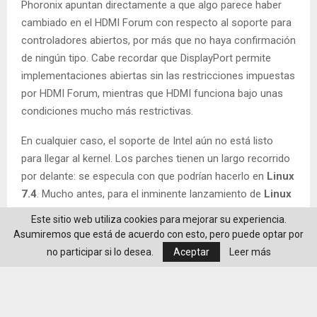
Phoronix apuntan directamente a que algo parece haber
cambiado en el HDMI Forum con respecto al soporte para
controladores abiertos, por más que no haya confirmación
de ningún tipo. Cabe recordar que DisplayPort permite
implementaciones abiertas sin las restricciones impuestas
por HDMI Forum, mientras que HDMI funciona bajo unas
condiciones mucho más restrictivas.
En cualquier caso, el soporte de Intel aún no está listo
para llegar al kernel. Los parches tienen un largo recorrido
por delante: se especula con que podrían hacerlo en
Linux
7.4
. Mucho antes, para el inminente lanzamiento de
Linux
7.2
, se estrenará el soporte inicial de HDMI 2.1 FRL en
Este sitio web utiliza cookies para mejorar su experiencia.
AMDGPU, aunque desactivado por defecto y todavía lejos
Asumiremos que está de acuerdo con esto, pero puede optar por
de finalizar la implementación. Pero incluso con eso, hará
no participar si lo desea.
Aceptar
Leer más
falta un mayor esfuerzo para completar la compatibilidad
con HDMI 2.1.
Por otro lado, el aparente revulsivo para el impulso de