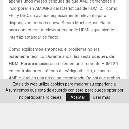
apenas unos meses después de que AMD comenzase a
incorporar en AMDGPU características de HDMI 2.1 como
FRL y DSC, un avance especialmente relevante para
dispositivos como la nueva Steam Machine, diseñados
para conectarse a televisores donde HDMI sigue siendo la
interfaz estándar de facto.
Como explicamos entonces, el problema no era
puramente técnico. Durante años,
las restricciones del
HDMI Forum
impidieron implementar libremente HDMI 2.1
en controladores gráficos de código abierto, dejando a
AMD e Intel en una posición complicada. De ahí que ambas
Este sitio web utiliza cookies para mejorar su experiencia.
compañías hayan tenido que buscar formas de incorporar
Asumiremos que está de acuerdo con esto, pero puede optar por
determinadas capacidades sin implementar la
no participar si lo desea.
Aceptar
Leer más
especificación de la manera habitual.
Primero AMD recupera FRL y avanza con DSC; ahora Intel
retoma un trabajo que quedó en pausa en 2022… Y en
Phoronix apuntan directamente a que algo parece haber