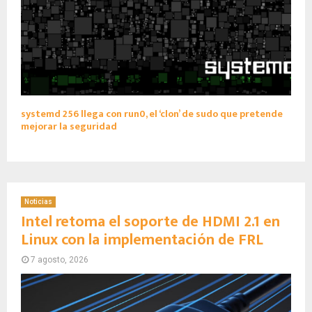
systemd 256 llega con run0, el ‘clon’ de sudo que pretende
mejorar la seguridad
Noticias
Intel retoma el soporte de HDMI 2.1 en
Linux con la implementación de FRL
7 agosto, 2026