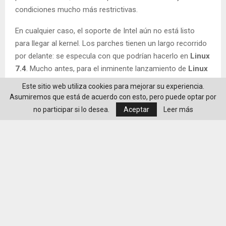
condiciones mucho más restrictivas.
En cualquier caso, el soporte de Intel aún no está listo
para llegar al kernel. Los parches tienen un largo recorrido
por delante: se especula con que podrían hacerlo en
Linux
7.4
. Mucho antes, para el inminente lanzamiento de
Linux
7.2
, se estrenará el soporte inicial de HDMI 2.1 FRL en
Este sitio web utiliza cookies para mejorar su experiencia.
AMDGPU, aunque desactivado por defecto y todavía lejos
Asumiremos que está de acuerdo con esto, pero puede optar por
de finalizar la implementación. Pero incluso con eso, hará
no participar si lo desea.
Aceptar
Leer más
falta un mayor esfuerzo para completar la compatibilidad
con HDMI 2.1.
Por otro lado, el aparente revulsivo para el impulso de
AMD, la nueva Steam Machine, continuará anclada a HDMI
2.0, si bien no es un problema tan grave como pudiera
parecer: con eso ya alcanza los 4K a 60 Hz, lo cual no está
nada mal para el aparato. Pero esto es renovarse o morir y
los primeros dispositivos con HDMI 2.2 empezarán a llegar