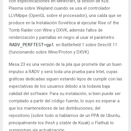
con especificaciones en Minecraft, la sesión de KDE
Plasma sobre Wayland cuando se usa el controlador
LLVMpipe (OpenGL sobre el procesador), una caída que se
produce en la Instalación Soviética al ejecutar Rise of the
Tomb Raider con Wine y DXVK, además fallos de
renderización y pantallas en negro al usar el parámetro
RADV_PERFTEST=gpl
en Battlefield 1 sobre DirectX 11
(funcionando sobre Wine/Proton y DXVK).
Mesa 23 es una versión de la pila que promete dar un buen
impulso a RADV y será toda una prueba para Intel, cuyas
gráficas dedicadas siguen estando lejos de cumplir con las
expectativas de los usuarios debido a la todavía baja
calidad del software. Para su instalación, si bien puede ser
compilado a partir del código fuente, lo suyo es esperar a
que los mantenedores de las distribuciones, del
repositorio (sobre todo si hablamos de un PPA de Ubuntu,
principalmente los
fresh
y
stable
de Kisak) o Flathub lo
suministren vía actualización.