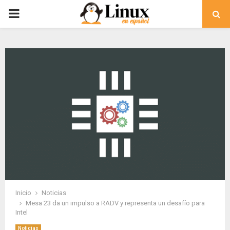
PRIMARY
MENU
Inicio
Noticias
Mesa 23 da un impulso a RADV y representa un desafío para
Intel
Noticias