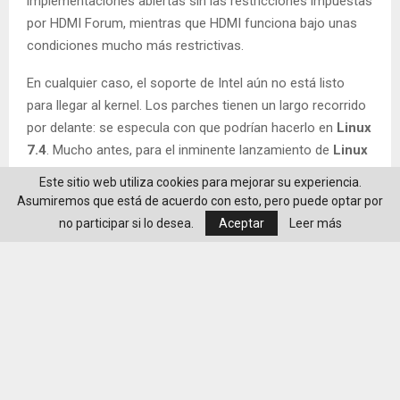
implementaciones abiertas sin las restricciones impuestas
por HDMI Forum, mientras que HDMI funciona bajo unas
condiciones mucho más restrictivas.
En cualquier caso, el soporte de Intel aún no está listo
para llegar al kernel. Los parches tienen un largo recorrido
por delante: se especula con que podrían hacerlo en
Linux
7.4
. Mucho antes, para el inminente lanzamiento de
Linux
7.2
, se estrenará el soporte inicial de HDMI 2.1 FRL en
Este sitio web utiliza cookies para mejorar su experiencia.
AMDGPU, aunque desactivado por defecto y todavía lejos
Asumiremos que está de acuerdo con esto, pero puede optar por
de finalizar la implementación. Pero incluso con eso, hará
no participar si lo desea.
Aceptar
Leer más
falta un mayor esfuerzo para completar la compatibilidad
con HDMI 2.1.
Por otro lado, el aparente revulsivo para el impulso de
AMD, la nueva Steam Machine, continuará anclada a HDMI
2.0, si bien no es un problema tan grave como pudiera
parecer: con eso ya alcanza los 4K a 60 Hz, lo cual no está
nada mal para el aparato. Pero esto es renovarse o morir y