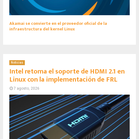
Akamai se convierte en el proveedor oficial de la
infraestructura del kernel Linux
Noticias
Intel retoma el soporte de HDMI 2.1 en
Linux con la implementación de FRL
7 agosto, 2026