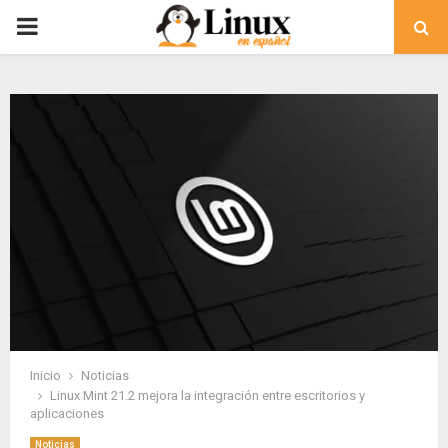
PRIMARY
MENU
Inicio
Noticias
Linux Mint 21.2 mejora la integración entre escritorios y
aplicaciones
Noticias