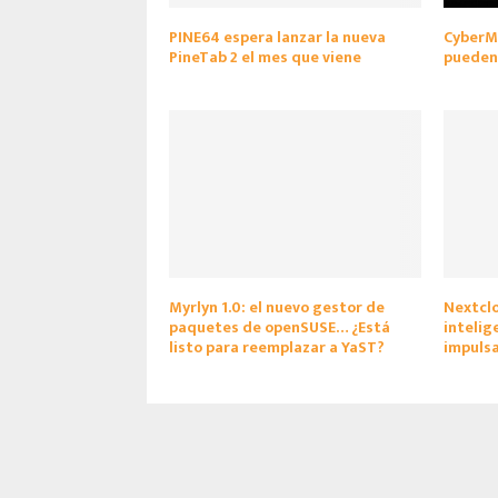
PINE64 espera lanzar la nueva
CyberM
PineTab 2 el mes que viene
pueden
Myrlyn 1.0: el nuevo gestor de
Nextclo
paquetes de openSUSE… ¿Está
intelige
listo para reemplazar a YaST?
impulsa