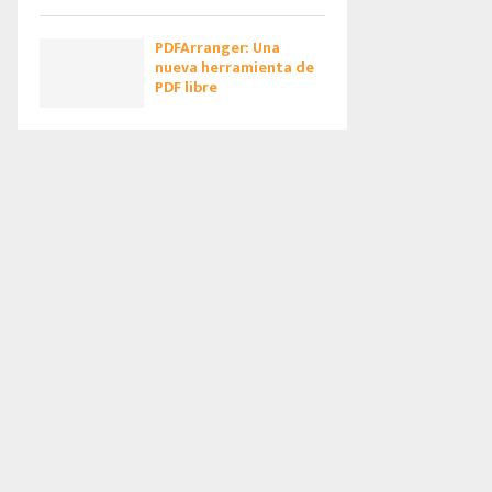
PDFArranger: Una
nueva herramienta de
PDF libre