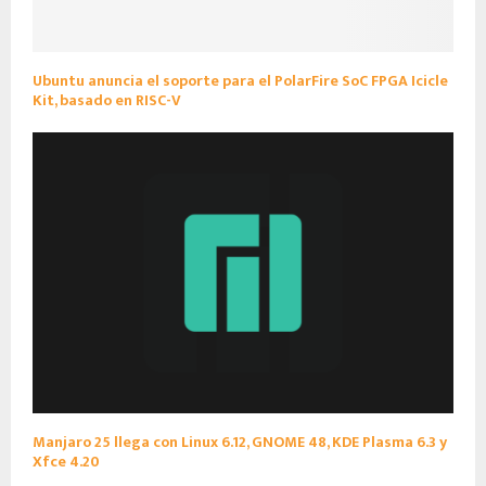
Ubuntu anuncia el soporte para el PolarFire SoC FPGA Icicle
Kit, basado en RISC-V
Manjaro 25 llega con Linux 6.12, GNOME 48, KDE Plasma 6.3 y
Xfce 4.20