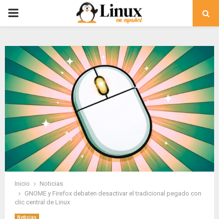
PRIMARY
MENU
Inicio
Noticias
GNOME y Firefox debaten desactivar el tradicional pegado con
clic central de Linux
Noticias