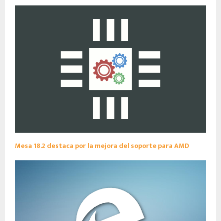
Mesa 18.2 destaca por la mejora del soporte para AMD