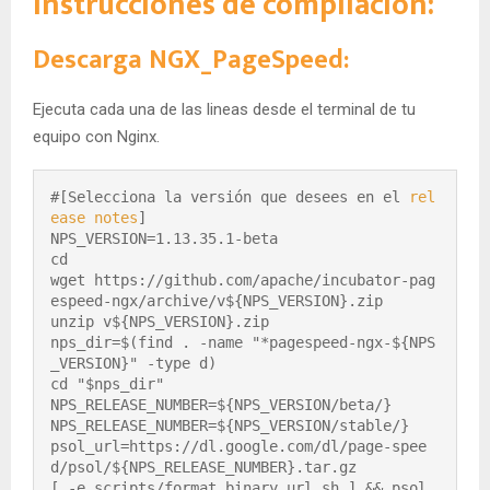
Instrucciones de compilación:
Descarga NGX_PageSpeed:
Ejecuta cada una de las lineas desde el terminal de tu
equipo con Nginx.
#[Selecciona la versión que desees en el 
rel
ease notes
]

NPS_VERSION=1.13.35.1-beta

cd

wget https://github.com/apache/incubator-pag
espeed-ngx/archive/v${NPS_VERSION}.zip

unzip v${NPS_VERSION}.zip

nps_dir=$(find . -name "*pagespeed-ngx-${NPS
_VERSION}" -type d)

cd "$nps_dir"

NPS_RELEASE_NUMBER=${NPS_VERSION/beta/}

NPS_RELEASE_NUMBER=${NPS_VERSION/stable/}

psol_url=https://dl.google.com/dl/page-spee
d/psol/${NPS_RELEASE_NUMBER}.tar.gz

[ -e scripts/format_binary_url.sh ] && psol_