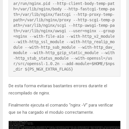
ar/run/nginx.pid --http-client-body-temp-pat
h=/var/lib/nginx/body --http-fastcgi-temp-pa
th=/var/lib/nginx/fastcgi --http-proxy-temp-
path=/var/lib/nginx/proxy --http-scgi-temp-p
ath=/var/lib/nginx/scgi --http-uwsgi-temp-pa
th=/var/lib/nginx/uwsgi --user=nginx --group
=nginx --with-file-aio --with-http_v2_module 
--with-http_ssl_module --with-http_realip_mo
dule --with-http_sub_module --with-http_dav_
module --with-http_gzip_static_module --with
-http_stub_status_module --with-openssl=/us
r/src/openssl-1.0.2n --add-module=$HOME/$nps
_dir ${PS_NGX_EXTRA_FLAGS}
De esta forma evitaras bastantes errores durante el
recompilado de nginx.
Finalmente ejecuta el comando “nginx -V” para verificar
que se ha cargado el modulo correctamente.