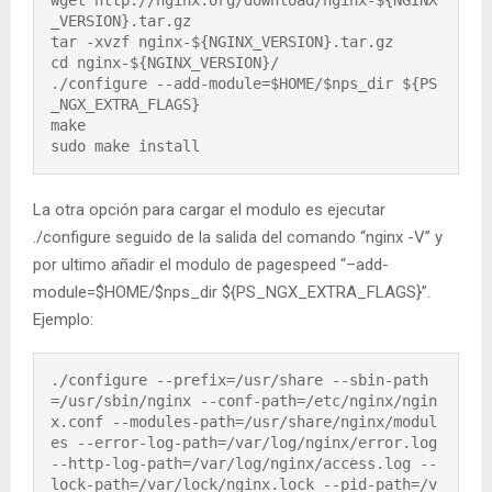
wget http://nginx.org/download/nginx-${NGINX
_VERSION}.tar.gz

tar -xvzf nginx-${NGINX_VERSION}.tar.gz

cd nginx-${NGINX_VERSION}/

./configure --add-module=$HOME/$nps_dir ${PS
_NGX_EXTRA_FLAGS}

make

sudo make install
La otra opción para cargar el modulo es ejecutar
./configure seguido de la salida del comando “nginx -V” y
por ultimo añadir el modulo de pagespeed “–add-
module=$HOME/$nps_dir ${PS_NGX_EXTRA_FLAGS}”.
Ejemplo:
./configure --prefix=/usr/share --sbin-path
=/usr/sbin/nginx --conf-path=/etc/nginx/ngin
x.conf --modules-path=/usr/share/nginx/modul
es --error-log-path=/var/log/nginx/error.log 
--http-log-path=/var/log/nginx/access.log --
lock-path=/var/lock/nginx.lock --pid-path=/v