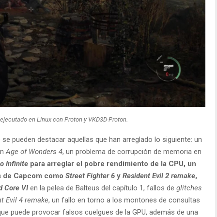
’ ejecutado en Linux con Proton y VKD3D-Proton.
e se pueden destacar aquellas que han arreglado lo siguiente: un
en
Age of Wonders 4
, un problema de corrupción de memoria en
o Infinite
para arreglar el pobre rendimiento de la CPU, un
os de Capcom como
Street Fighter 6
y
Resident Evil 2 remake
,
 Core VI
en la pelea de Balteus del capítulo 1, fallos de
glitches
t Evil 4 remake
, un fallo en torno a los montones de consultas
 que puede provocar falsos cuelgues de la GPU, además de una