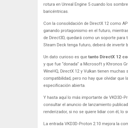
rotura en Unreal Engine 5 cuando los sombr
baricéntricas.
Con la consolidación de DirectX 12 como API
ganando protagonismo en el futuro, mientras
de Direct3D, quedará como un soporte para tí
Steam Deck tenga futuro, deberá de invertir
Un dato curioso es que
tanto DirectX 12 c
y que fue “donada” a Microsoft y Khronos G
WineHQ, DirectX 12 y Vulkan tienen muchas simi
compatibilidad, pero no hay que olvidar que l
especificación abierta.
Y hasta aquí lo más importante de VKD3D-Pro
consultar el anuncio de lanzamiento publicad
renderizador, si no se quiere lidiar con él, lo
La entrada VKD3D-Proton 2.10 mejora la comp