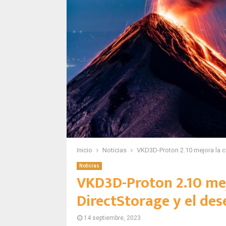
Inicio
Noticias
VKD3D-Proton 2.10 mejora la c
Noticias
VKD3D-Proton 2.10 mej
DirectStorage y el de
14 septiembre, 2023