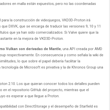
eadores en malla están expuestos, pero no las coordenadas
 para la construcción de videojuegos, VKD3D-Proton irá
 que DXVK, que se encarga de traducir las versiones 9, 10 y 11
tulos que ya han sido comercializados. Si Valve quiere que la
 bastante en la mejora de VKD3D-Proton.
omo Vulkan son derivadas de Mantle
, una API creada por AMD
roup respectivamente. En consecuencia y como señala la wiki de
litudes, lo que sobre el papel debería facilitar la
a tecnología de Microsoft es privativa y la de Khronos Group una
ton 2.10. Los que quieran conocer todos los detalles pueden
o en el repositorio GitHub del proyecto, mientras que el
 suyo es esperar a que llegue a Proton.
atibilidad con DirectStorage y el desempeño de Starfield es