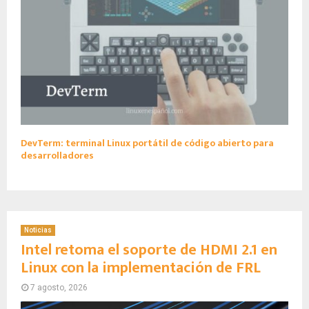
DevTerm: terminal Linux portátil de código abierto para
desarrolladores
Noticias
Intel retoma el soporte de HDMI 2.1 en
Linux con la implementación de FRL
7 agosto, 2026