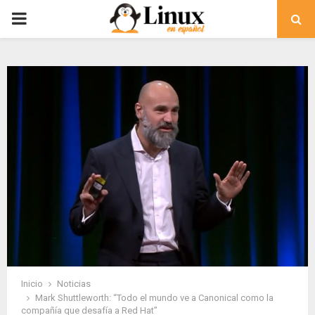
PRIMARY
MENU
Inicio
Noticias
Mark Shuttleworth: “Todo el mundo ve a Canonical como la
compañía que desafía a Red Hat”