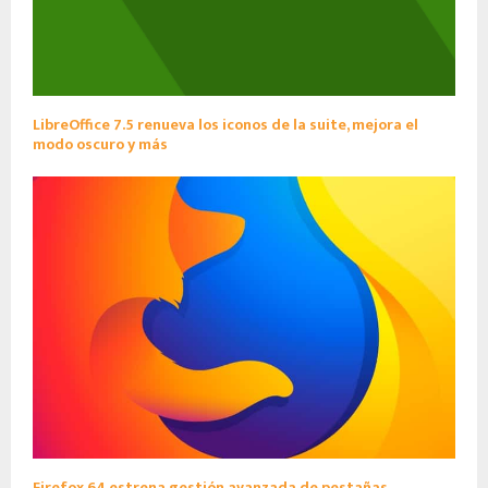
LibreOffice 7.5 renueva los iconos de la suite, mejora el
modo oscuro y más
Firefox 64 estrena gestión avanzada de pestañas