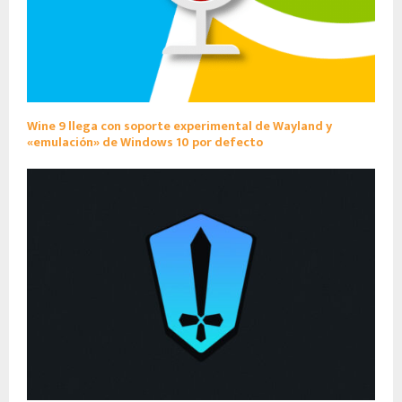
Wine 9 llega con soporte experimental de Wayland y
«emulación» de Windows 10 por defecto