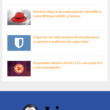
Red Hat dejará de empaquetar LibreOffice
como RPM para RHEL y Fedora
El gestor de contraseñas Bitwarden pasa
su primera auditoría de seguridad
Disponible Ubuntu 24.04.2 LTS con Linux 6.11
y más novedades